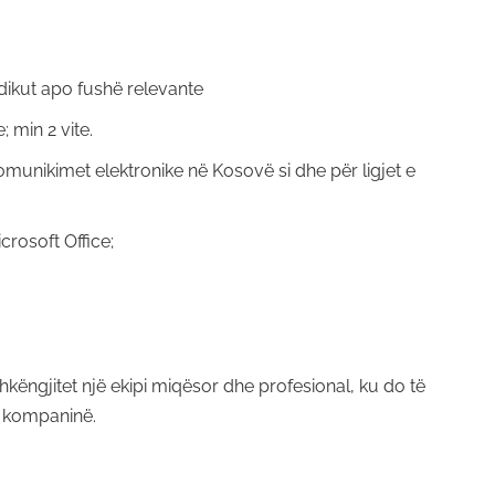
dikut apo fushë relevante
; min 2 vite.
omunikimet elektronike në Kosovë si dhe për ligjet e
rosoft Office;
këngjitet një ekipi miqësor dhe profesional, ku do të
e kompaninë.