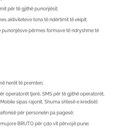
imit për të gjithë punonjësit;
s aktiviteteve tona të ndërtimit të ekipit;
të punonjësve përmes formave të ndryshme të
më herët të premten;
ër operatorët tjerë, SMS për të gjithë operatorët,
 Mobile sipas rajonit, Shuma shtesë e kredisë);
lefonisë për personelin pa pagesë;
 mujore BRUTO për çdo vit përvojë pune;