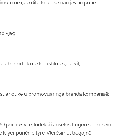
qimore në çdo ditë të pjesëmarrjes në punë.
40 vjeç;
dhe certifikime të jashtme çdo vit;
unësuar duke u promovuar nga brenda kompanisë;
O për 10+ vite; Indeksi i anketës tregon se ne kemi
ë kryer punën e tyre. Vlerësimet tregojnë