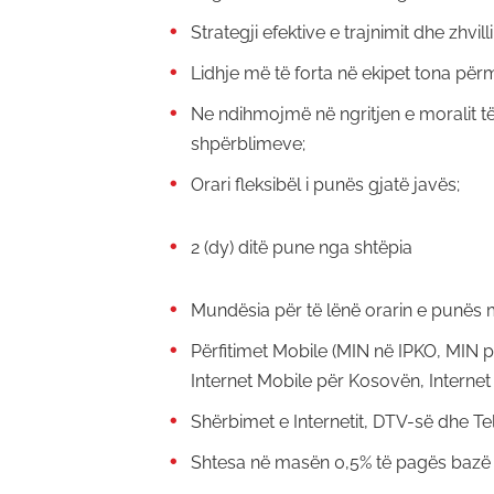
Strategji efektive e trajnimit dhe zhvill
Lidhje më të forta në ekipet tona përme
Ne ndihmojmë në ngritjen e moralit 
shpërblimeve;
Orari fleksibël i punës gjatë javës;
2 (dy) ditë pune nga shtëpia
Mundësia për të lënë orarin e punës 
Përfitimet Mobile (MIN në IPKO, MIN p
Internet Mobile për Kosovën, Internet
Shërbimet e Internetit, DTV-së dhe Te
Shtesa në masën 0,5% të pagës bazë