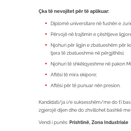
Çka të nevojitet për të aplikuar:
Diplomë universitare në fushën e Juri
Përvojë në trajtimin e çështjeve ligjore
Njohuri për ligjin e zbatueshëm për k
tjera të zbatueshme në përgjithësi;
Njohuri të shkëlqyeshme në pakon Mic
Aftësi të mira ekipore;
Aftësi për të punuar nën presion.
Kandidati/ja i/e suksesshëm/me do t’i bash
zgjerojë dijen dhe do zhvillohet bashkë m
Vendi i punës:
Prishtinë, Zona Industriale