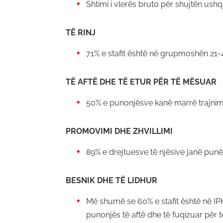
Shtimi i vlerës bruto për shujtën ush
TË RINJ
71% e stafit është në grupmoshën 21-
TË AFTË DHE TË ETUR PËR TË MËSUAR
50% e punonjësve kanë marrë trajnime 
PROMOVIMI DHE ZHVILLIMI
89% e drejtuesve të njësive janë p
BESNIK DHE TË LIDHUR
Më shumë se 60% e stafit është në IPK
punonjës të aftë dhe të fuqizuar për t