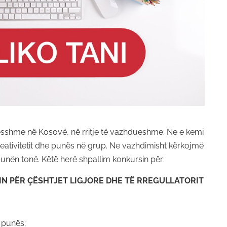
esshme në Kosovë, në rritje të vazhdueshme. Ne e kemi
reativitetit dhe punës në grup. Ne vazhdimisht kërkojmë
punën tonë. Këtë herë shpallim konkursin për:
N PËR ÇËSHTJET LIGJORE DHE TË RREGULLATORIT
 punës;