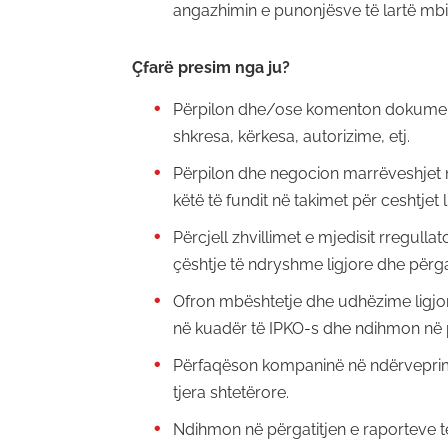
angazhimin e punonjësve të lartë mb
Çfarë presim nga ju?
Përpilon dhe/ose komenton dokumente
shkresa, kërkesa, autorizime, etj.
Përpilon dhe negocion marrëveshjet n
këtë të fundit në takimet për ceshtjet 
Përcjell zhvillimet e mjedisit rregull
çështje të ndryshme ligjore dhe përgat
Ofron mbështetje dhe udhëzime ligjore
në kuadër të IPKO-s dhe ndihmon në pë
Përfaqëson kompaninë në ndërveprimet
tjera shtetërore.
Ndihmon në përgatitjen e raporteve t