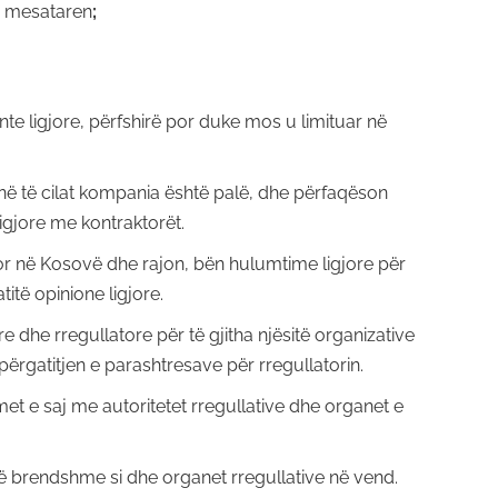
i mesataren
;
 ligjore, përfshirë por duke mos u limituar në
ë të cilat kompania është palë, dhe përfaqëson
ligjore me kontraktorët.
ator në Kosovë dhe rajon, bën hulumtime ligjore për
itë opinione ligjore.
 dhe rregullatore për të gjitha njësitë organizative
rgatitjen e parashtresave për rregullatorin.
 e saj me autoritetet rregullative dhe organet e
ë brendshme si dhe organet rregullative në vend.