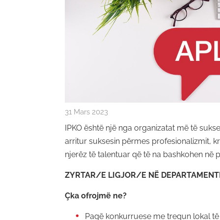
31 Mars 2023
IPKO është një nga organizatat më të suks
arritur suksesin përmes profesionalizmit, k
njerëz të talentuar që të na bashkohen në 
ZYRTAR/E LIGJOR/E NË DEPARTAMENTI
Çka ofrojmë ne?
Pagë konkurruese me tregun lokal të