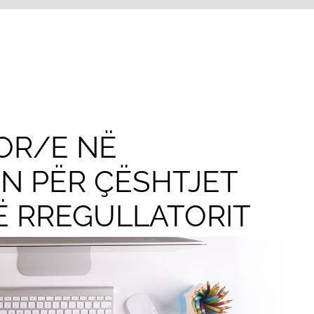
OR/E NË
N PËR ÇËSHTJET
Ë RREGULLATORIT