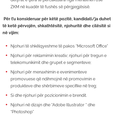
ZKM në kuadër të fushës së përgjegjësisë.
Për t’u konsideruar për këtë pozitë, kandidati/ja duhet
të ketë përvojën, shkathtësitë, njohuritë dhe cilësitë si
në vijim:
Njohuri të shkëlqyeshme të pakos “Microsoft Office”
Njohuri për reklamimin kreativ; njohuri për tregun e
telekomunikimit dhe grupet e segmenteve;
Njohuri për menaxhimin e evenimenteve
promovuese që ndihmojnë në promovimin e
produkteve dhe shërbimeve specifike në treg;
Si dhe njohuri për pozicionimin e brendit.
Njohuri në dizajn dhe “Adobe Illustrator “ dhe
“Photoshop”