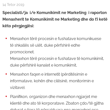
14 Tetor 2019
Specialisti/ja i/e Komunikimit ne Marketing i raporton
Menaxherit te Komunikimit ne Marketing dhe do t’i ketë
këto përgjegjësi:
Menaxhon tërë procesin e fushatave komunikuese
të shkallës së ulët, duke përfshirë edhe
promocionet.
Menaxhon tërë procesin e fushatave të komunikimit,
duke përfshirë kanalet e komunikimit,
Menaxhon faqen e internetit (përditësimin e
informatave, kohën dhe cilësinë, monitorimin e
vizitave).
Planifikon, organizon dhe menaxhon ngjarjet me
klientë dhe ato të korporatave. Zbaton çdo/të gjitha
detyrat e tjera të përcaktuara nga menaxheri ose