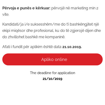
Përvoja e punës e kërkuar:
përvojë në marketing min 2
vite.
Kandidati/ja i/e suksesshëm/me do t’i bashkëngjitet një
ekipi miqësor dhe profesional, ku do të zgjerojë dijen dhe
do zhvillohet bashkë me kompaninë.
Afati i fundit për aplikim është data
21.10.2019.
Apliko online
The deadline for application
21/10/2019