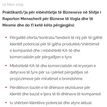
01 Mars 2019
Praktikanti/ja për mbështetje të Bizneseve në Shitje i
Raporton Menaxherit për Biznese të Vogla dhe të
Mesme dhe do t’i ketë këto përgjegjësi:
Përgatitë oferta/kontrata/tenderë të rinj për të gjithë
klientët potencial për të gjitha produktet/shërbimet
e kompanisë dhe i mbështetë KA-të dhe
komercialistin për përgatitjen e tyre.
Mbështetë KA-të dhe komercialistin në kryerjen e
detyrave të tyre për sa i përket përgatitjes së
propozimeve për miratimet e brendshme.
Përditëson bazën e të dhënave ekzistuese për
klientë dhe bazat e tjera të të dhënave të kompanisë.
Iu shërben klientëve potencial dhe atyre aktual.