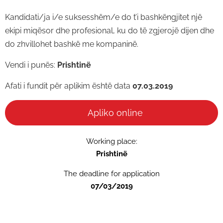
Kandidati/ja i/e suksesshëm/e do t’i bashkëngjitet një
ekipi miqësor dhe profesional, ku do të zgjerojë dijen dhe
do zhvillohet bashkë me kompaninë.
Vendi i punës:
Prishtinë
Afati i fundit për aplikim është data
07.03.2019
Apliko online
Working place:
Prishtinë
The deadline for application
07/03/2019