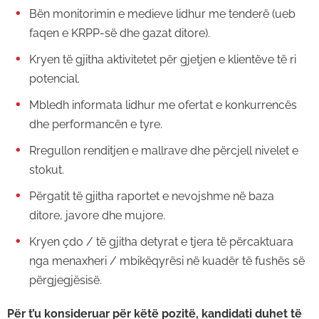
Bën monitorimin e medieve lidhur me tenderë (ueb
faqen e KRPP-së dhe gazat ditore).
Kryen të gjitha aktivitetet për gjetjen e klientëve të ri
potencial.
Mbledh informata lidhur me ofertat e konkurrencës
dhe performancën e tyre.
Rregullon renditjen e mallrave dhe përcjell nivelet e
stokut.
Përgatit të gjitha raportet e nevojshme në baza
ditore, javore dhe mujore.
Kryen çdo / të gjitha detyrat e tjera të përcaktuara
nga menaxheri / mbikëqyrësi në kuadër të fushës së
përgjegjësisë.
Për t’u konsideruar për këtë pozitë, kandidati duhet të