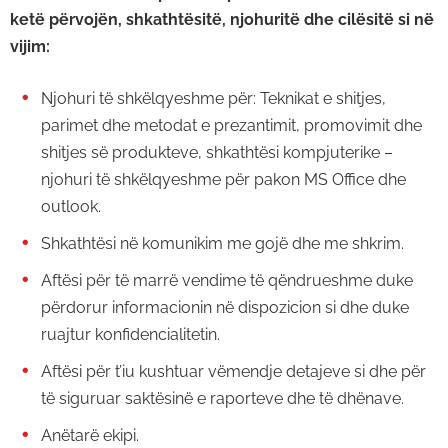
ketë përvojën, shkathtësitë, njohuritë dhe cilësitë si në
vijim:
Njohuri të shkëlqyeshme për: Teknikat e shitjes,
parimet dhe metodat e prezantimit, promovimit dhe
shitjes së produkteve, shkathtësi kompjuterike –
njohuri të shkëlqyeshme për pakon MS Office dhe
outlook.
Shkathtësi në komunikim me gojë dhe me shkrim.
Aftësi për të marrë vendime të qëndrueshme duke
përdorur informacionin në dispozicion si dhe duke
ruajtur konfidencialitetin.
Aftësi për t’iu kushtuar vëmendje detajeve si dhe për
të siguruar saktësinë e raporteve dhe të dhënave.
Anëtarë ekipi.