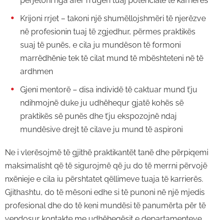
përjetoni nga afër rrugën tuaj potenciale të karrierës
Krijoni rrjet – takoni një shumëllojshmëri të njerëzve
në profesionin tuaj të zgjedhur, përmes praktikës
suaj të punës, e cila ju mundëson të formoni
marrëdhënie tek të cilat mund të mbështeteni në të
ardhmen
Gjeni mentorë – disa individë të caktuar mund t’ju
ndihmojnë duke ju udhëhequr gjatë kohës së
praktikës së punës dhe t’ju ekspozojnë ndaj
mundësive drejt të cilave ju mund të aspironi
Ne i vlerësojmë të gjithë praktikantët tanë dhe përpiqemi
maksimalisht që të sigurojmë që ju do të merrni përvojë
nxënieje e cila iu përshtatet qëllimeve tuaja të karrierës.
Gjithashtu, do të mësoni edhe si të punoni në një mjedis
profesional dhe do të keni mundësi të panumërta për të
vendosur kontakte me udhëheqësit e departamenteve