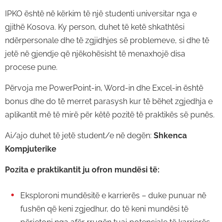
IPKO është në kërkim të një studenti universitar nga e
gjithë Kosova. Ky person, duhet të ketë shkathtësi
ndërpersonale dhe të zgjidhjes së problemeve, si dhe të
jetë në gjendje që njëkohësisht të menaxhojë disa
procese pune.
Përvoja me PowerPoint-in, Word-in dhe Excel-in është
bonus dhe do të merret parasysh kur të bëhet zgjedhja e
aplikantit më të mirë për këtë pozitë të praktikës së punës.
Ai/ajo duhet të jetë student/e në degën:
Shkenca
Kompjuterike
Pozita e praktikantit ju ofron mundësi të:
Eksploroni mundësitë e karrierës – duke punuar në
fushën që keni zgjedhur, do të keni mundësi të