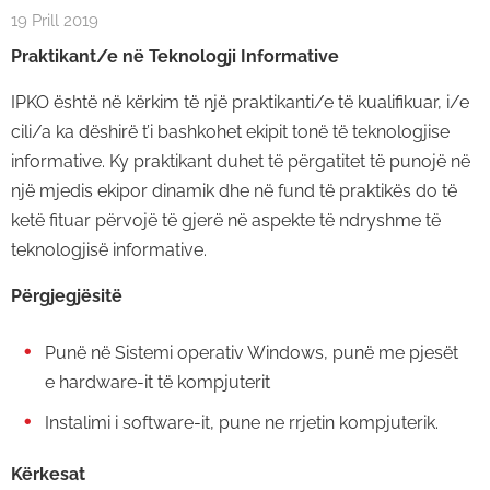
19 Prill 2019
Praktikant/e në Teknologji Informative
IPKO është në kërkim të një praktikanti/e të kualifikuar, i/e
cili/a ka dëshirë t’i bashkohet ekipit tonë të teknologjise
informative. Ky praktikant duhet të përgatitet të punojë në
një mjedis ekipor dinamik dhe në fund të praktikës do të
ketë fituar përvojë të gjerë në aspekte të ndryshme të
teknologjisë informative.
Përgjegjësitë
Punë në Sistemi operativ Windows, punë me pjesët
e hardware-it të kompjuterit
Instalimi i software-it, pune ne rrjetin kompjuterik.
Kërkesat