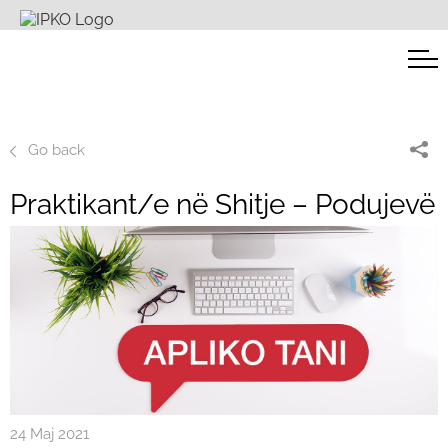
Go back
Praktikant/e në Shitje – Podujevë
24 Maj 2021