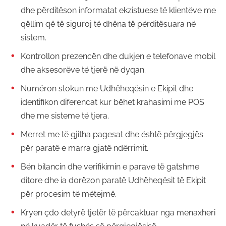
dhe përditëson informatat ekzistuese të klientëve me
qëllim që të siguroj të dhëna të përditësuara në
sistem.
Kontrollon prezencën dhe dukjen e telefonave mobil
dhe aksesorëve të tjerë në dyqan.
Numëron stokun me Udhëheqësin e Ekipit dhe
identifikon diferencat kur bëhet krahasimi me POS
dhe me sisteme të tjera.
Merret me të gjitha pagesat dhe është përgjegjës
për paratë e marra gjatë ndërrimit.
Bën bilancin dhe verifikimin e parave të gatshme
ditore dhe ia dorëzon paratë Udhëheqësit të Ekipit
për procesim të mëtejmë.
Kryen çdo detyrë tjetër të përcaktuar nga menaxheri