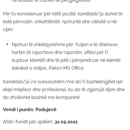
në kuadër të fushës së përgjegjësisë.
Për t’u konsideruar për këtë pozitë, kandidati/ja duhet të
ketë përvojën, shkathtësitë, njohuritë dhe cilësitë si në
vijim:
Njohuri të shkëlqyeshme për: Futjen e të dhënave;
hartim të raporteve dhe raportim; aftësi për t’i
kuptuar klientët dhe të jetë i përqendruar në klientë;
teknikat e shitjes, Pakon MS Office.
Kandidati/ja i/e suksesshëm/me do t’i bashkëngjitet një
ekipi miqësor dhe profesional, ku do të zgjerojë dijen dhe
do zhvillohet bashkë me kompaninë.
Vendi i punës: Podujevë
Afati i fundit për aplikim:
31.05.2021