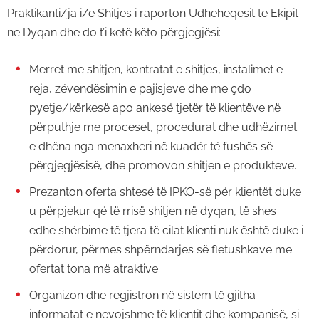
Praktikanti/ja i/e Shitjes i raporton Udheheqesit te Ekipit
ne Dyqan dhe do t’i ketë këto përgjegjësi:
Merret me shitjen, kontratat e shitjes, instalimet e
reja, zëvendësimin e pajisjeve dhe me çdo
pyetje/kërkesë apo ankesë tjetër të klientëve në
përputhje me proceset, procedurat dhe udhëzimet
e dhëna nga menaxheri në kuadër të fushës së
përgjegjësisë, dhe promovon shitjen e produkteve.
Prezanton oferta shtesë të IPKO-së për klientët duke
u përpjekur që të rrisë shitjen në dyqan, të shes
edhe shërbime të tjera të cilat klienti nuk është duke i
përdorur, përmes shpërndarjes së fletushkave me
ofertat tona më atraktive.
Organizon dhe regjistron në sistem të gjitha
informatat e nevojshme të klientit dhe kompanisë, si