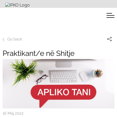
Go back
Praktikant/e në Shitje
16 Maj 2022