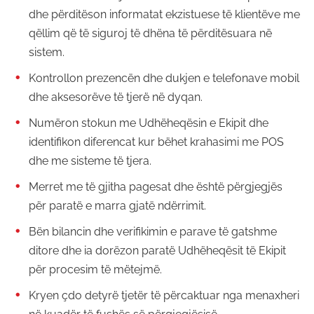
dhe përditëson informatat ekzistuese të klientëve me
qëllim që të siguroj të dhëna të përditësuara në
sistem.
Kontrollon prezencën dhe dukjen e telefonave mobil
dhe aksesorëve të tjerë në dyqan.
Numëron stokun me Udhëheqësin e Ekipit dhe
identifikon diferencat kur bëhet krahasimi me POS
dhe me sisteme të tjera.
Merret me të gjitha pagesat dhe është përgjegjës
për paratë e marra gjatë ndërrimit.
Bën bilancin dhe verifikimin e parave të gatshme
ditore dhe ia dorëzon paratë Udhëheqësit të Ekipit
për procesim të mëtejmë.
Kryen çdo detyrë tjetër të përcaktuar nga menaxheri