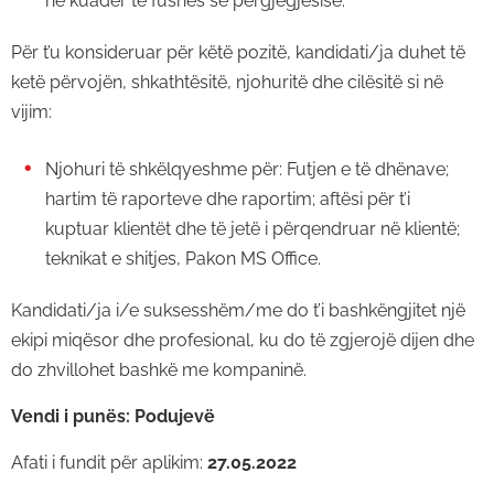
në kuadër të fushës së përgjegjësisë.
Për t’u konsideruar për këtë pozitë, kandidati/ja duhet të
ketë përvojën, shkathtësitë, njohuritë dhe cilësitë si në
vijim:
Njohuri të shkëlqyeshme për: Futjen e të dhënave;
hartim të raporteve dhe raportim; aftësi për t’i
kuptuar klientët dhe të jetë i përqendruar në klientë;
teknikat e shitjes, Pakon MS Office.
Kandidati/ja i/e suksesshëm/me do t’i bashkëngjitet një
ekipi miqësor dhe profesional, ku do të zgjerojë dijen dhe
do zhvillohet bashkë me kompaninë.
Vendi i punës:
Podujevë
Afati i fundit për aplikim:
27.05.2022