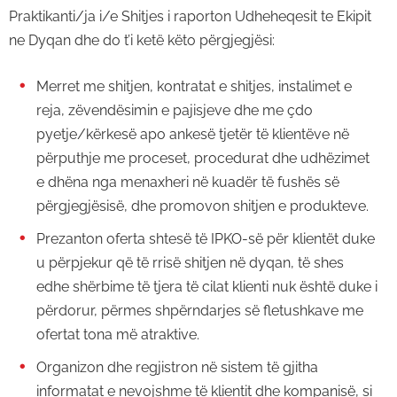
Praktikanti/ja i/e Shitjes i raporton Udheheqesit te Ekipit
ne Dyqan dhe do t’i ketë këto përgjegjësi:
Merret me shitjen, kontratat e shitjes, instalimet e
reja, zëvendësimin e pajisjeve dhe me çdo
pyetje/kërkesë apo ankesë tjetër të klientëve në
përputhje me proceset, procedurat dhe udhëzimet
e dhëna nga menaxheri në kuadër të fushës së
përgjegjësisë, dhe promovon shitjen e produkteve.
Prezanton oferta shtesë të IPKO-së për klientët duke
u përpjekur që të rrisë shitjen në dyqan, të shes
edhe shërbime të tjera të cilat klienti nuk është duke i
përdorur, përmes shpërndarjes së fletushkave me
ofertat tona më atraktive.
Organizon dhe regjistron në sistem të gjitha
informatat e nevojshme të klientit dhe kompanisë, si