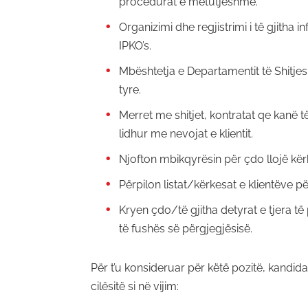
procedurat e mëtutjeshme.
Organizimi dhe regjistrimi i të gjitha 
IPKO’s.
Mbështetja e Departamentit të Shitjes
tyre.
Merret me shitjet, kontratat qe kanë t
lidhur me nevojat e klientit.
Njofton mbikqyrësin për çdo llojë kërk
Përpilon listat/kërkesat e klientëve p
Kryen çdo/të gjitha detyrat e tjera 
të fushës së përgjegjësisë.
Për t’u konsideruar për këtë pozitë, kandida
cilësitë si në vijim: