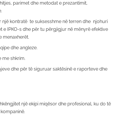
shitjes, parimet dhe metodat e prezantimit,
.
r një kontratë te suksesshme në terren dhe njohuri
et e IPKO-s dhe për tu përgjigjur në mënyrë efektive
he menaxherët.
hqipe dhe angleze.
e me shkrim.
ajeve dhe për të siguruar saktësinë e raporteve dhe
këngjitet një ekipi miqësor dhe profesional, ku do të
e kompaninë.