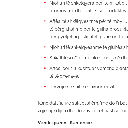
Njohuri të shkëlqyera për: teknikat e 
promovimit dhe shitjes së produkteve
Aftësi të shkëlqyeshme për të mbyllu
të përgjithshme për të gjitha produkt
për pyetjet nga klientët, punëtoret d
Njohuri të shkëlqyeshme të gjuhës s
Shkathtësi në komunikim me gojë dh
Aftësi për t’iu kushtuar vëmendje det
të të dhënave.
Përvojë në shitje minimum 1 vit.
Kandidati/ja i/e suksesshëm/me do t’i bash
zgjerojë dijen dhe do zhvillohet bashkë m
Vendi i punës: Kamenicë