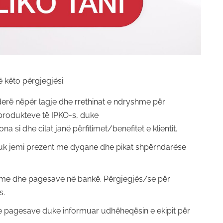
të këto përgjegjësi:
erë nëpër lagje dhe rrethinat e ndryshme për
produkteve të IPKO-s, duke
si dhe cilat janë përfitimet/benefitet e klientit.
nuk jemi prezent me dyqane dhe pikat shpërndarëse
hme dhe pagesave në bankë. Përgjegjës/se për
s.
 dhe pagesave duke informuar udhëheqësin e ekipit për