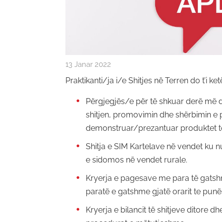
13 Janar 2022
Praktikanti/ja i/e Shitjes në Terren do t’i ke
Përgjegjës/e për të shkuar derë më d
shitjen, promovimin dhe shërbimin e 
demonstruar/prezantuar produktet tona 
Shitja e SIM Kartelave në vendet ku 
e sidomos në vendet rurale.
Kryerja e pagesave me para të gats
paratë e gatshme gjatë orarit te punë
Kryerja e bilancit të shitjeve ditore