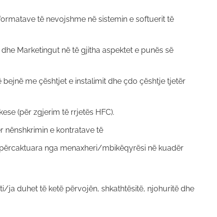
informatave të nevojshme në sistemin e softuerit të
 dhe Marketingut në të gjitha aspektet e punës së
ë bejnë me çështjet e instalimit dhe çdo çështje tjetër
ese (për zgjerim të rrjetës HFC).
ër nënshkrimin e kontratave të
të përcaktuara nga menaxheri/mbikëqyrësi në kuadër
ti/ja duhet të ketë përvojën, shkathtësitë, njohuritë dhe