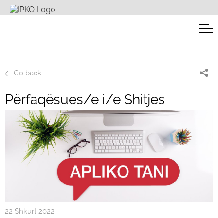
Go back
Përfaqësues/e i/e Shitjes
22 Shkurt 2022