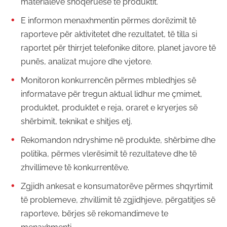
materialeve shoqëruese të produktit.
E informon menaxhmentin përmes dorëzimit të
raporteve për aktivitetet dhe rezultatet, të tilla si
raportet për thirrjet telefonike ditore, planet javore të
punës, analizat mujore dhe vjetore.
Monitoron konkurrencën përmes mbledhjes së
informatave për tregun aktual lidhur me çmimet,
produktet, produktet e reja, oraret e kryerjes së
shërbimit, teknikat e shitjes etj.
Rekomandon ndryshime në produkte, shërbime dhe
politika, përmes vlerësimit të rezultateve dhe të
zhvillimeve të konkurrentëve.
Zgjidh ankesat e konsumatorëve përmes shqyrtimit
të problemeve, zhvillimit të zgjidhjeve, përgatitjes së
raporteve, bërjes së rekomandimeve te