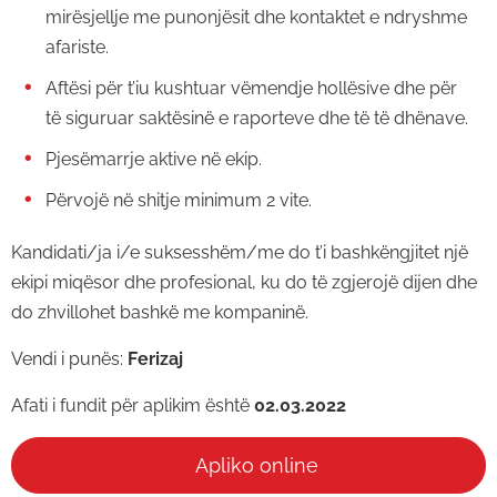
mirësjellje me punonjësit dhe kontaktet e ndryshme
afariste.
Aftësi për t’iu kushtuar vëmendje hollësive dhe për
të siguruar saktësinë e raporteve dhe të të dhënave.
Pjesëmarrje aktive në ekip.
Përvojë në shitje minimum 2 vite.
Kandidati/ja i/e suksesshëm/me do t’i bashkëngjitet një
ekipi miqësor dhe profesional, ku do të zgjerojë dijen dhe
do zhvillohet bashkë me kompaninë.
Vendi i punës:
Ferizaj
Afati i fundit për aplikim është
02.03.2022
Apliko online