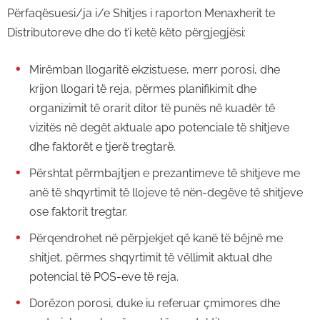
Përfaqësuesi/ja i/e Shitjes i raporton Menaxherit te
Distributoreve dhe do t’i ketë këto përgjegjësi:
Mirëmban llogaritë ekzistuese, merr porosi, dhe
krijon llogari të reja, përmes planifikimit dhe
organizimit të orarit ditor të punës në kuadër të
vizitës në degët aktuale apo potenciale të shitjeve
dhe faktorët e tjerë tregtarë.
Përshtat përmbajtjen e prezantimeve të shitjeve me
anë të shqyrtimit të llojeve të nën-degëve të shitjeve
ose faktorit tregtar.
Përqendrohet në përpjekjet që kanë të bëjnë me
shitjet, përmes shqyrtimit të vëllimit aktual dhe
potencial të POS-eve të reja.
Dorëzon porosi, duke iu referuar çmimores dhe