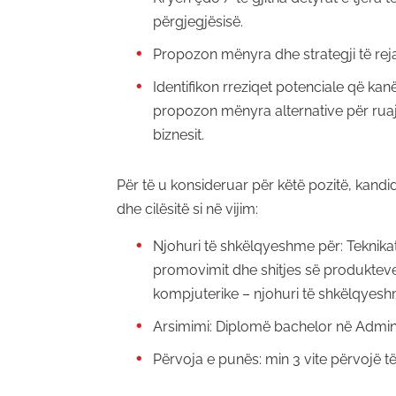
përgjegjësisë.
Propozon mënyra dhe strategji të reja 
Identifikon rreziqet potenciale që kan
propozon mënyra alternative për ruajt
biznesit.
Për të u konsideruar për këtë pozitë, kandid
dhe cilësitë si në vijim:
Njohuri të shkëlqyeshme për: Teknikat
promovimit dhe shitjes së produkteve
kompjuterike – njohuri të shkëlqyes
Arsimimi: Diplomë bachelor në Admini
Përvoja e punës: min 3 vite përvojë të