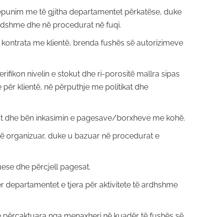
hkëpunim me të gjitha departamentet përkatëse, duke
ndshme dhe në procedurat në fuqi.
kontrata me klientë, brenda fushës së autorizimeve
verifikon nivelin e stokut dhe ri-porositë mallra sipas
për klientë, në përputhje me politikat dhe
turat dhe bën inkasimin e pagesave/borxheve me kohë.
të organizuar, duke u bazuar në procedurat e
uese dhe përcjell pagesat.
 departamentet e tjera për aktivitete të ardhshme
 të përcaktuara nga menaxheri në kuadër të fushës së