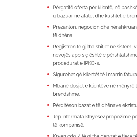
Përgatitë oferta për klientë, në bas
u bazuar në afatet dhe kushtet e bre
Prezanton, negocion dhe nënshkruan 
të dhëna.
Regjistron të gjitha shitjet në sistem, 
nevojës apo siç është e përshtatshme 
procedurat e IPKO-s.
Sigurohet që klientët të i marrin fa
Mbanë dosjet e klientëve në mënyrë 
brendshme.
Përditëson bazat e të dhënave ekzist
Jep informata kthyese/propozime për
të kompanisë.
Kryen çdo / të gjitha detyrat e tjera