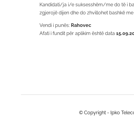
Kandidati/ja i/e suksesshëm/me do të i bas
zgjerojë dijen dhe do zhvillohet bashkë m
Vendi i punës:
Rahovec
Afati i fundit për aplikim është data
15.09.2
© Copyright - Ipko Tele