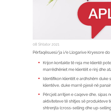
08 Shtator 2021
Përfaqësuesi/ja i/e Llogarive Kryesore do t
Krijon kontakte të reja me klientë pot
marrëdhëniet me klientët e rinj dhe at
Identifikon klientët e ardhshëm duke 
klientëve, duke marrë pjesë në panai
Përcjell arritjen e caqeve dhe, sipas n
aktiviteteve të shitjes së produkteve
shtrenjta (cross-selling dhe up-selling