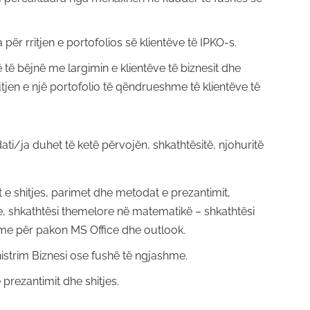
për rritjen e portofolios së klientëve të IPKO-s.
ë të bëjnë me largimin e klientëve të biznesit dhe
jen e një portofolio të qëndrueshme të klientëve të
ati/ja duhet të ketë përvojën, shkathtësitë, njohuritë
 e shitjes, parimet dhe metodat e prezantimit,
, shkathtësi themelore në matematikë – shkathtësi
hme për pakon MS Office dhe outlook.
strim Biznesi ose fushë të ngjashme.
 prezantimit dhe shitjes.