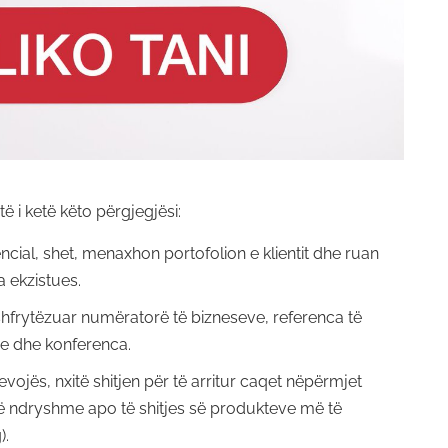
ë i ketë këto përgjegjësi:
encial, shet, menaxhon portofolion e klientit dhe ruan
a ekzistues.
shfrytëzuar numëratorë të bizneseve, referenca të
re dhe konferenca.
evojës, nxitë shitjen për të arritur caqet nëpërmjet
 të ndryshme apo të shitjes së produkteve më të
).