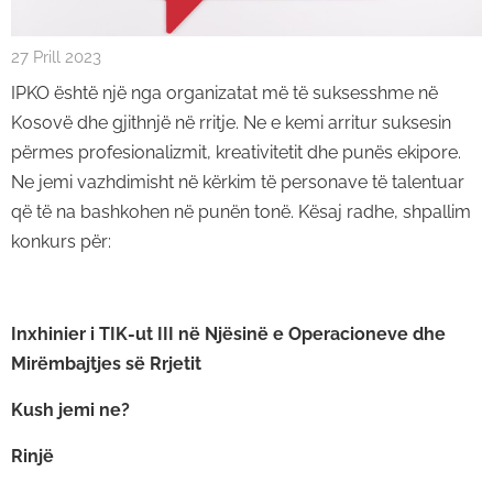
27 Prill 2023
IPKO është një nga organizatat më të suksesshme në
Kosovë dhe gjithnjë në rritje. Ne e kemi arritur suksesin
përmes profesionalizmit, kreativitetit dhe punës ekipore.
Ne jemi vazhdimisht në kërkim të personave të talentuar
që të na bashkohen në punën tonë. Kësaj radhe, shpallim
konkurs për:
Inxhinier i TIK-ut III në Njësinë e Operacioneve dhe
Mirëmbajtjes së Rrjetit
Kush jemi ne?
Rinjë