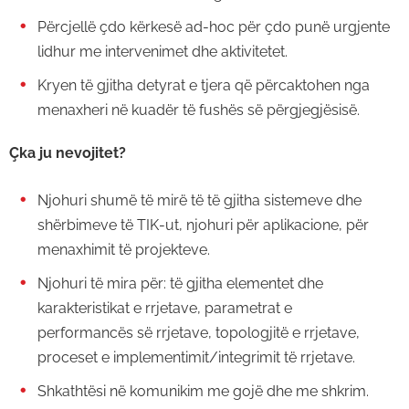
Përcjellë çdo kërkesë ad-hoc për çdo punë urgjente
lidhur me intervenimet dhe aktivitetet.
Kryen të gjitha detyrat e tjera që përcaktohen nga
menaxheri në kuadër të fushës së përgjegjësisë.
Çka ju nevojitet?
Njohuri shumë të mirë të të gjitha sistemeve dhe
shërbimeve të TIK-ut, njohuri për aplikacione, për
menaxhimit të projekteve.
Njohuri të mira për: të gjitha elementet dhe
karakteristikat e rrjetave, parametrat e
performancës së rrjetave, topologjitë e rrjetave,
proceset e implementimit/integrimit të rrjetave.
Shkathtësi në komunikim me gojë dhe me shkrim.