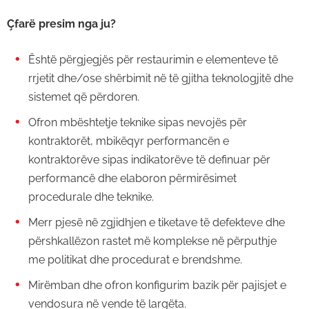
Çfarë presim nga ju?
Është përgjegjës për restaurimin e elementeve të
rrjetit dhe/ose shërbimit në të gjitha teknologjitë dhe
sistemet që përdoren.
Ofron mbështetje teknike sipas nevojës për
kontraktorët, mbikëqyr performancën e
kontraktorëve sipas indikatorëve të definuar për
performancë dhe elaboron përmirësimet
procedurale dhe teknike.
Merr pjesë në zgjidhjen e tiketave të defekteve dhe
përshkallëzon rastet më komplekse në përputhje
me politikat dhe procedurat e brendshme.
Mirëmban dhe ofron konfigurim bazik për pajisjet e
vendosura në vende të largëta.