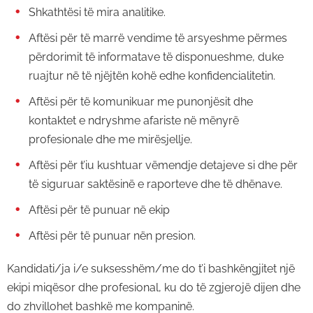
Shkathtësi të mira analitike.
Aftësi për të marrë vendime të arsyeshme përmes
përdorimit të informatave të disponueshme, duke
ruajtur në të njëjtën kohë edhe konfidencialitetin.
Aftësi për të komunikuar me punonjësit dhe
kontaktet e ndryshme afariste në mënyrë
profesionale dhe me mirësjellje.
Aftësi për t’iu kushtuar vëmendje detajeve si dhe për
të siguruar saktësinë e raporteve dhe të dhënave.
Aftësi për të punuar në ekip
Aftësi për të punuar nën presion.
Kandidati/ja i/e suksesshëm/me do t’i bashkëngjitet një
ekipi miqësor dhe profesional, ku do të zgjerojë dijen dhe
do zhvillohet bashkë me kompaninë.