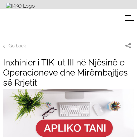
Go back
Inxhinier i TIK-ut III në Njësinë e
Operacioneve dhe Mirëmbajtjes
së Rrjetit