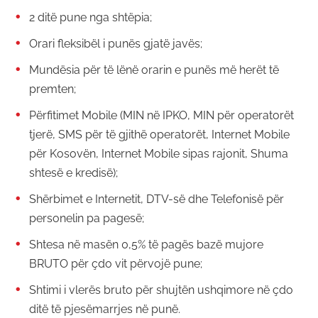
2 ditë pune nga shtëpia;
Orari fleksibël i punës gjatë javës;
Mundësia për të lënë orarin e punës më herët të
premten;
Përfitimet Mobile (MIN në IPKO, MIN për operatorët
tjerë, SMS për të gjithë operatorët, Internet Mobile
për Kosovën, Internet Mobile sipas rajonit, Shuma
shtesë e kredisë);
Shërbimet e Internetit, DTV-së dhe Telefonisë për
personelin pa pagesë;
Shtesa në masën 0,5% të pagës bazë mujore
BRUTO për çdo vit përvojë pune;
Shtimi i vlerës bruto për shujtën ushqimore në çdo
ditë të pjesëmarrjes në punë.