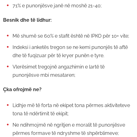
71% e punonjësve janë në moshë 21-40;
Besnik dhe të lidhur:
Më shumë se 60% e stafit është në IPKO për 10+ vite;
Indeksi i anketës tregon se ne kemi punonjës të aftë
dhe të fuqizuar për të kryer punën e tyre.
Vlerësimet tregojnë angazhimin e lartë të
punonjësve mbi mesataren;
Çka ofrojmë ne?
Lidhje më të forta në ekipet tona përmes aktiviteteve
tona të ndërtimit të ekipit;
Ne ndihmojmë në ngritjen e moralit të punonjësve
përmes formave të ndryshme të shpërblimeve;