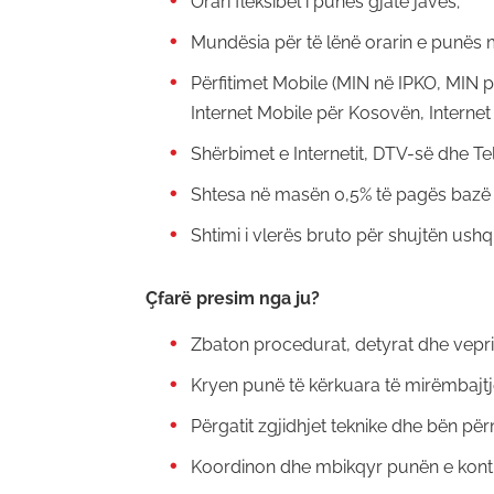
Orari fleksibël i punës gjatë javës;
Mundësia për të lënë orarin e punës 
Përfitimet Mobile (MIN në IPKO, MIN p
Internet Mobile për Kosovën, Internet
Shërbimet e Internetit, DTV-së dhe Te
Shtesa në masën 0,5% të pagës bazë
Shtimi i vlerës bruto për shujtën ush
Çfarë presim nga ju?
Zbaton procedurat, detyrat dhe vepri
Kryen punë të kërkuara të mirëmbajtj
Përgatit zgjidhjet teknike dhe bën pë
Koordinon dhe mbikqyr punën e kontr