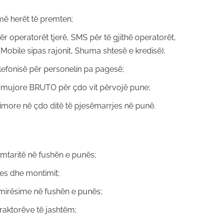
më herët të premten;
ër operatorët tjerë, SMS për të gjithë operatorët,
 Mobile sipas rajonit, Shuma shtesë e kredisë);
lefonisë për personelin pa pagesë;
 mujore BRUTO për çdo vit përvojë pune;
qimore në çdo ditë të pjesëmarrjes në punë.
mtaritë në fushën e punës;
es dhe montimit;
rmirësime në fushën e punës;
aktorëve të jashtëm;