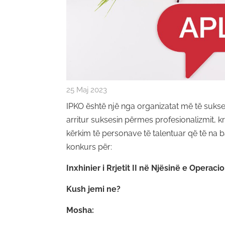
25 Maj 2023
IPKO është një nga organizatat më të sukse
arritur suksesin përmes profesionalizmit, k
kërkim të personave të talentuar që të na 
konkurs për:
Inxhinier i Rrjetit II në Njësinë e Operac
Kush jemi ne?
Mosha: