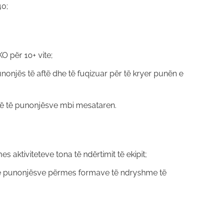
40;
O për 10+ vite;
unonjës të aftë dhe të fuqizuar për të kryer punën e
të të punonjësve mbi mesataren.
s aktiviteteve tona të ndërtimit të ekipit;
të punonjësve përmes formave të ndryshme të