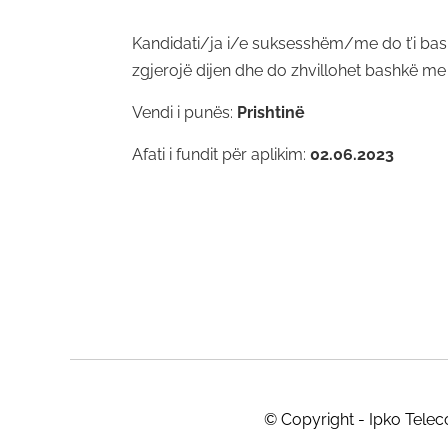
Kandidati/ja i/e suksesshëm/me do t’i bash
zgjerojë dijen dhe do zhvillohet bashkë m
Vendi i punës:
Prishtinë
Afati i fundit për aplikim:
02.06.2023
© Copyright - Ipko Tele