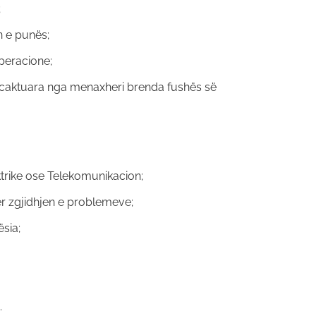
;
n e punës;
peracione;
të caktuara nga menaxheri brenda fushës së
ektrike ose Telekomunikacion;
r zgjidhjen e problemeve;
sia;
.