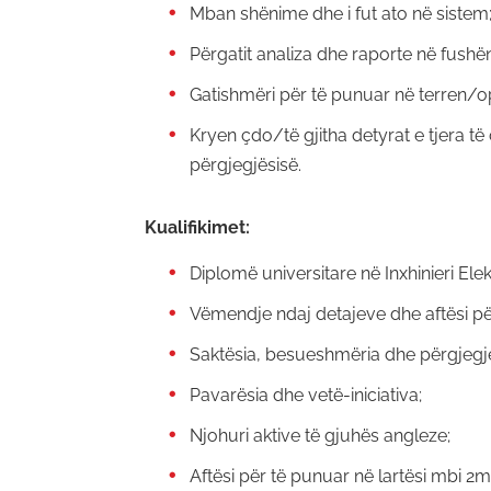
Mban shënime dhe i fut ato në sistem
Përgatit analiza dhe raporte në fushë
Gatishmëri për të punuar në terren/o
Kryen çdo/të gjitha detyrat e tjera 
përgjegjësisë.
Kualifikimet:
Diplomë universitare në Inxhinieri El
Vëmendje ndaj detajeve dhe aftësi pë
Saktësia, besueshmëria dhe përgjegjë
Pavarësia dhe vetë-iniciativa;
Njohuri aktive të gjuhës angleze;
Aftësi për të punuar në lartësi mbi 2m