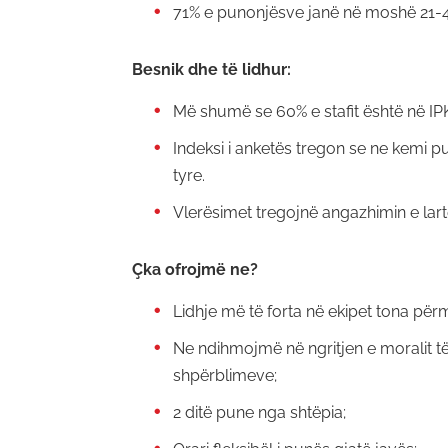
71% e punonjësve janë në moshë 21-
Besnik dhe të lidhur:
Më shumë se 60% e stafit është në IPK
Indeksi i anketës tregon se ne kemi p
tyre.
Vlerësimet tregojnë angazhimin e lar
Çka ofrojmë ne?
Lidhje më të forta në ekipet tona përme
Ne ndihmojmë në ngritjen e moralit 
shpërblimeve;
2 ditë pune nga shtëpia;