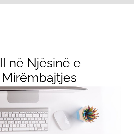
t II në Njësinë e
 Mirëmbajtjes