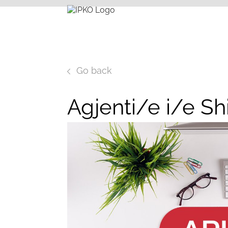
Go back
Agjenti/e i/e Sh