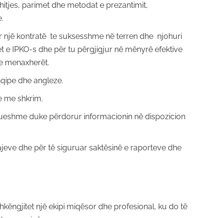
shitjes, parimet dhe metodat e prezantimit,
.
r një kontratë te suksesshme në terren dhe njohuri
et e IPKO-s dhe për tu përgjigjur në mënyrë efektive
he menaxherët.
hqipe dhe angleze.
e me shkrim.
rueshme duke përdorur informacionin në dispozicion
ajeve dhe për të siguruar saktësinë e raporteve dhe
këngjitet një ekipi miqësor dhe profesional, ku do të