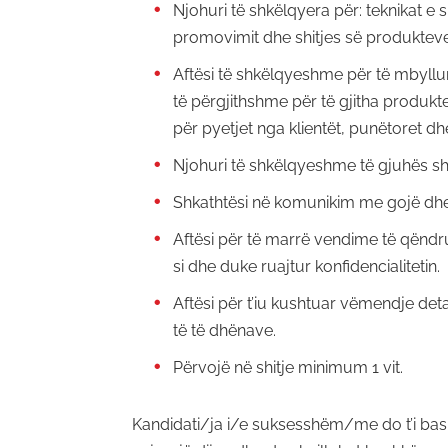
Njohuri të shkëlqyera për: teknikat e 
promovimit dhe shitjes së produkteve
Aftësi të shkëlqyeshme për të mbyllu
të përgjithshme për të gjitha produkt
për pyetjet nga klientët, punëtoret d
Njohuri të shkëlqyeshme të gjuhës s
Shkathtësi në komunikim me gojë dh
Aftësi për të marrë vendime të qënd
si dhe duke ruajtur konfidencialitetin.
Aftësi për t’iu kushtuar vëmendje det
të të dhënave.
Përvojë në shitje minimum 1 vit.
Kandidati/ja i/e suksesshëm/me do t’i bash