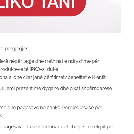
to përgjegjësi:
erë nëpër lagje dhe rrethinat e ndryshme për
produkteve të IPKO-s, duke
si dhe cilat janë përfitimet/benefitet e klientit.
nuk jemi prezent me dyqane dhe pikat shpërndarëse
hme dhe pagesave në bankë. Përgjegjës/se për
s
 dhe pagesave duke informuar udhëheqësin e ekipit për