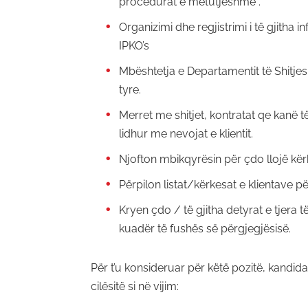
procedurat e mëtutjeshme .
Organizimi dhe regjistrimi i të gjitha
IPKO’s
Mbështetja e Departamentit të Shitjes
tyre.
Merret me shitjet, kontratat qe kanë t
lidhur me nevojat e klientit.
Njofton mbikqyrësin për çdo llojë kërk
Përpilon listat/kërkesat e klientave p
Kryen çdo / të gjitha detyrat e tjera
kuadër të fushës së përgjegjësisë.
Për t’u konsideruar për këtë pozitë, kandida
cilësitë si në vijim: