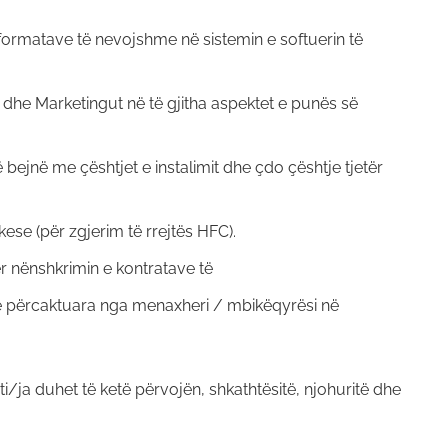
 informatave të nevojshme në sistemin e softuerin të
 dhe Marketingut në të gjitha aspektet e punës së
ë bejnë me çështjet e instalimit dhe çdo çështje tjetër
ese (për zgjerim të rrejtës HFC).
ër nënshkrimin e kontratave të
 të përcaktuara nga menaxheri / mbikëqyrësi në
ti/ja duhet të ketë përvojën, shkathtësitë, njohuritë dhe