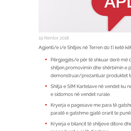
19 Nëntor 2018
Agjenti/e i/e Shitjes në Terren do t’i ketë kë
Përgjegjës/e për të shkuar derë më d
shitjen,promovimin dhe shërbimin e 
demonstruar/prezantuar produktet tona 
Shitja e SIM Kartelave në vendet ku 
e sidomos në vendet rurale.
Kryerja e pagesave me para të gats
paratë e gatshme gjatë orarit te punë
Kryerja e bilancit të shitjeve ditore