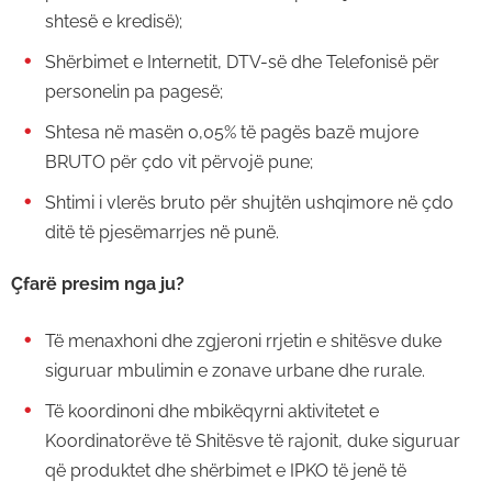
shtesë e kredisë);
Shërbimet e Internetit, DTV-së dhe Telefonisë për
personelin pa pagesë;
Shtesa në masën 0,05% të pagës bazë mujore
BRUTO për çdo vit përvojë pune;
Shtimi i vlerës bruto për shujtën ushqimore në çdo
ditë të pjesëmarrjes në punë.
Çfarë presim nga ju?
Të menaxhoni dhe zgjeroni rrjetin e shitësve duke
siguruar mbulimin e zonave urbane dhe rurale.
Të koordinoni dhe mbikëqyrni aktivitetet e
Koordinatorëve të Shitësve të rajonit, duke siguruar
që produktet dhe shërbimet e IPKO të jenë të