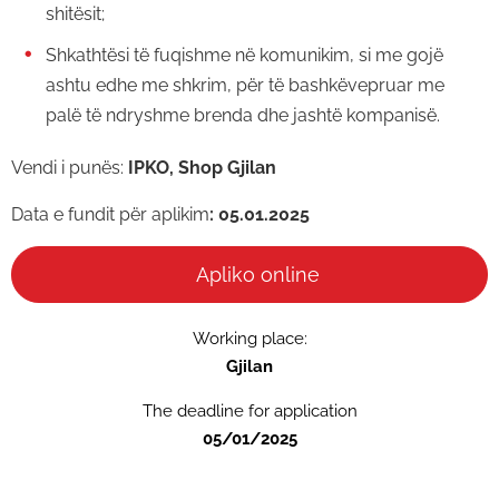
shitësit;
Shkathtësi të fuqishme në komunikim, si me gojë
ashtu edhe me shkrim, për të bashkëvepruar me
palë të ndryshme brenda dhe jashtë kompanisë.
Vendi i punës:
IPKO, Shop Gjilan
Data e fundit për aplikim
: 05.01.2025
Apliko online
Working place:
Gjilan
The deadline for application
05/01/2025