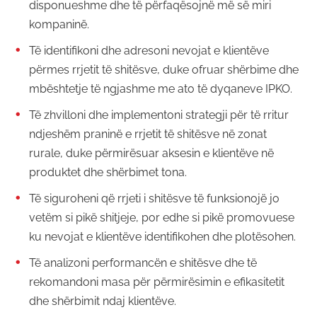
disponueshme dhe të përfaqësojnë më së miri
kompaninë.
Të identifikoni dhe adresoni nevojat e klientëve
përmes rrjetit të shitësve, duke ofruar shërbime dhe
mbështetje të ngjashme me ato të dyqaneve IPKO.
Të zhvilloni dhe implementoni strategji për të rritur
ndjeshëm praninë e rrjetit të shitësve në zonat
rurale, duke përmirësuar aksesin e klientëve në
produktet dhe shërbimet tona.
Të siguroheni që rrjeti i shitësve të funksionojë jo
vetëm si pikë shitjeje, por edhe si pikë promovuese
ku nevojat e klientëve identifikohen dhe plotësohen.
Të analizoni performancën e shitësve dhe të
rekomandoni masa për përmirësimin e efikasitetit
dhe shërbimit ndaj klientëve.