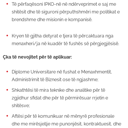
Të përfaqësoni IPKO-në në ndërveprimet e saj me
shitësit dhe të siguroni përputhshmëri me politikat e
brendshme dhe misionin e kompanisë.
Kryen të gjitha detyrat e tjera të përcaktuara nga
menaxheri/ja në kuadër të fushës së përgjegjësisë.
Çka të nevojitet për të aplikuar:
Diplome Universitare në fushat e Menaxhmentit,
Administrimit të Biznesit ose të ngjashme;
Shkathtësi të mira teknike dhe analitike për të
zgjidhur sfidat dhe për të përmirësuar rrjetin e
shitësve;
Aftësi për të komunikuar në mënyrë profesionale
dhe me mirësjellje me punonjësit, kontraktuesit, dhe