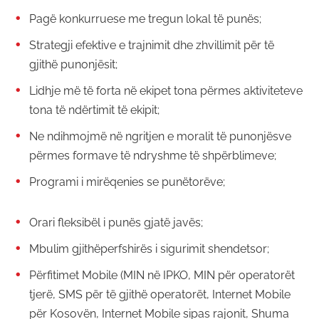
Pagë konkurruese me tregun lokal të punës;
Strategji efektive e trajnimit dhe zhvillimit për të
gjithë punonjësit;
Lidhje më të forta në ekipet tona përmes aktiviteteve
tona të ndërtimit të ekipit;
Ne ndihmojmë në ngritjen e moralit të punonjësve
përmes formave të ndryshme të shpërblimeve;
Programi i mirëqenies se punëtorëve;
Orari fleksibël i punës gjatë javës;
Mbulim gjithëperfshirës i sigurimit shendetsor;
Përfitimet Mobile (MIN në IPKO, MIN për operatorët
tjerë, SMS për të gjithë operatorët, Internet Mobile
për Kosovën, Internet Mobile sipas rajonit, Shuma