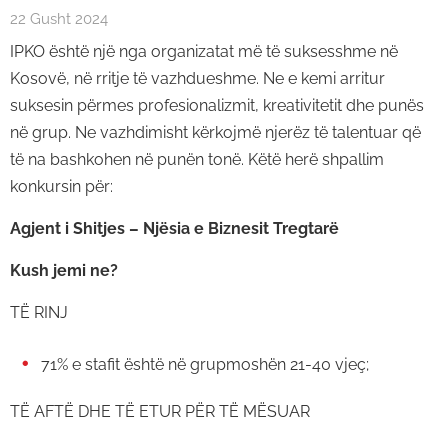
22 Gusht 2024
IPKO është një nga organizatat më të suksesshme në
Kosovë, në rritje të vazhdueshme. Ne e kemi arritur
suksesin përmes profesionalizmit, kreativitetit dhe punës
në grup. Ne vazhdimisht kërkojmë njerëz të talentuar që
të na bashkohen në punën tonë. Këtë herë shpallim
konkursin për:
Agjent i Shitjes – Njësia e Biznesit Tregtarë
Kush jemi ne?
TË RINJ
71% e stafit është në grupmoshën 21-40 vjeç;
TË AFTË DHE TË ETUR PËR TË MËSUAR