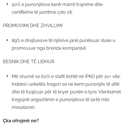
50% e punonjësve kanë marrë trajnime dhe
certifikime të jashtme çdo vit;
PROMOVIMI DHE ZHVILLIMI
89% e drejtuesve të njësive janë punësuar duke u
promovuar nga brenda kompanisë;
BESNIK DHE TË LIDHUR
Më shumë se 60% e stafit është në IPKO për 10+ vite;
Indeksi i anketës tregon se ne kemi punonjës të aftë
dhe të fuqizuar për të kryer punën e tyre. Vlerësimet
tregojnë angazhimin e punonjësve të lartë mbi
mesataren;
Çka ofrojmë ne?