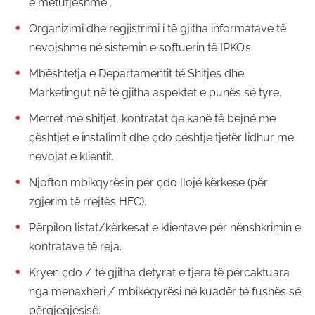
e mëtutjeshme .
Organizimi dhe regjistrimi i të gjitha informatave të
nevojshme në sistemin e softuerin të IPKO’s
Mbështetja e Departamentit të Shitjes dhe
Marketingut në të gjitha aspektet e punës së tyre.
Merret me shitjet, kontratat qe kanë të bejnë me
çështjet e instalimit dhe çdo çështje tjetër lidhur me
nevojat e klientit.
Njofton mbikqyrësin për çdo llojë kërkese (për
zgjerim të rrejtës HFC).
Përpilon listat/kërkesat e klientave për nënshkrimin e
kontratave të reja.
Kryen çdo / të gjitha detyrat e tjera të përcaktuara
nga menaxheri / mbikëqyrësi në kuadër të fushës së
përgjegjësisë.