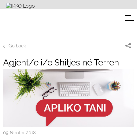
Go back
Agjent/e i/e Shitjes në Terren
09 Nëntor 2018