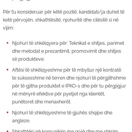
Për t’u konsideruar për këtë pozitë, kandidati/ja duhet të
ketë përvojën, shkathtësitë, njohuritë dhe cilësitë si në
vijim:
Njohuri të shkëlqyera për: Teknikat e shitjes, parimet
dhe metodat e prezantimit, promovimit dhe shitjes
së produkteve.
Aftësi të shkëlqyeshme për të mbyllur një kontratë
te suksesshme në terren dhe njohuri të përgjithshme
për të gjitha produktet e IPKO-s dhe për tu përgjigjur
në mënyrë efektive për pyetjet nga klientët,
punëtoret dhe menaxherët.
Njohuri të shkëlqyeshme të gjuhës shqipe dhe
angleze.
Shkathtësi në komunikim me gojë dhe me shkrim.