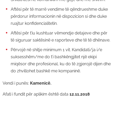
Aftësi për të marrë vendime të qëndrueshme duke
përdorur informacionin në dispozicion si dhe duke
ruajtur konfidencialitetin.
Aftësi për t’iu kushtuar vëmendje detajeve dhe për
të siguruar saktësinë e raporteve dhe të të dhënave.
Përvojë në shitje minimum 1 vit. Kandidati/ja i/e
suksesshëm/me do t’i bashkëngjitet një ekipi
miqësor dhe profesional, ku do të zgjerojë dijen dhe
do zhvillohet bashkë me kompaninë.
Vendi i punës:
Kamenicë
.
Afati i fundit për aplikim është data
12.11.2018