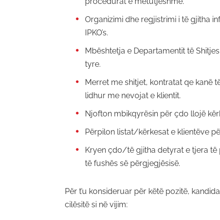
procedurat e mëtutjeshme.
Organizimi dhe regjistrimi i të gjitha 
IPKO’s.
Mbështetja e Departamentit të Shitjes
tyre.
Merret me shitjet, kontratat qe kanë t
lidhur me nevojat e klientit.
Njofton mbikqyrësin për çdo llojë kërk
Përpilon listat/kërkesat e klientëve p
Kryen çdo/të gjitha detyrat e tjera 
të fushës së përgjegjësisë.
Për t’u konsideruar për këtë pozitë, kandida
cilësitë si në vijim: