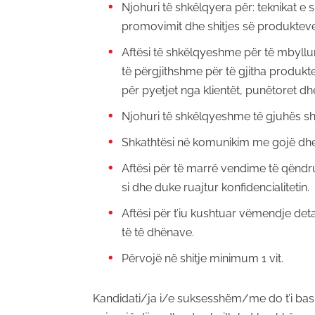
Njohuri të shkëlqyera për: teknikat e 
promovimit dhe shitjes së produkteve
Aftësi të shkëlqyeshme për të mbyllu
të përgjithshme për të gjitha produkt
për pyetjet nga klientët, punëtoret d
Njohuri të shkëlqyeshme të gjuhës s
Shkathtësi në komunikim me gojë dh
Aftësi për të marrë vendime të qënd
si dhe duke ruajtur konfidencialitetin.
Aftësi për t’iu kushtuar vëmendje det
të të dhënave.
Përvojë në shitje minimum 1 vit.
Kandidati/ja i/e suksesshëm/me do t’i bash