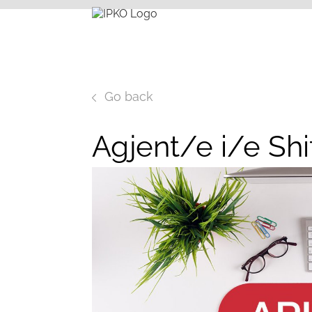
Go back
Agjent/e i/e Shi