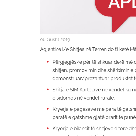
06 Gusht 2019
Agjenti/e i/e Shitjes në Terren do t’i ketë kë
Përgjegjës/e për të shkuar derë më d
shitjen, promovimin dhe shërbimin e 
demonstruar/prezantuar produktet tona 
Shitja e SIM Kartelave në vendet ku 
e sidomos në vendet rurale.
Kryerja e pagesave me para të gats
paratë e gatshme gjatë orarit te punë
Kryerja e bilancit të shitjeve ditore