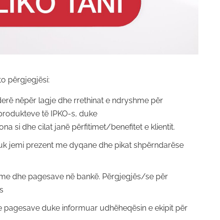
to përgjegjësi:
erë nëpër lagje dhe rrethinat e ndryshme për
produkteve të IPKO-s, duke
si dhe cilat janë përfitimet/benefitet e klientit.
nuk jemi prezent me dyqane dhe pikat shpërndarëse
hme dhe pagesave në bankë. Përgjegjës/se për
s
 dhe pagesave duke informuar udhëheqësin e ekipit për