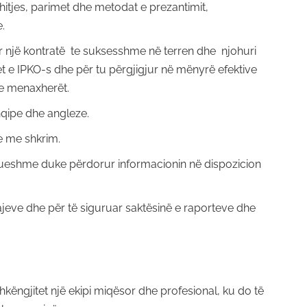
shitjes, parimet dhe metodat e prezantimit,
.
r një kontratë te suksesshme në terren dhe njohuri
et e IPKO-s dhe për tu përgjigjur në mënyrë efektive
he menaxherët.
hqipe dhe angleze.
e me shkrim.
rueshme duke përdorur informacionin në dispozicion
ajeve dhe për të siguruar saktësinë e raporteve dhe
këngjitet një ekipi miqësor dhe profesional, ku do të