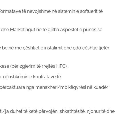
informatave të nevojshme në sistemin e softuerit të
 dhe Marketingut në të gjitha aspektet e punës së
ë bejnë me çështjet e instalimit dhe çdo çështje tjetër
ese (për zgjerim të rrejtës HFC).
ër nënshkrimin e kontratave të
të përcaktuara nga menaxheri/mbikëqyrësi në kuadër
ti/ja duhet të ketë përvojën, shkathtësitë, njohuritë dhe